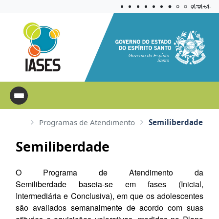
Acessibilida
Aplicar c
A=
A+
A-
Governo do Espírito
Santo
Programas de Atendimento
Semiliberdade
Semiliberdade
O Programa de Atendimento da
Semiliberdade baseia-se em fases (Inicial,
Intermediária e Conclusiva), em que os adolescentes
são avaliados semanalmente de acordo com suas