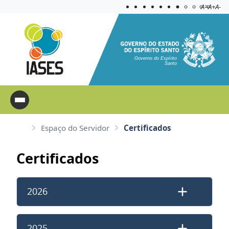
Acessibilida
Aplicar c
A=
A+
A-
Governo do Espírito
Santo
Espaço do Servidor
Certificados
Certificados
2026
2025