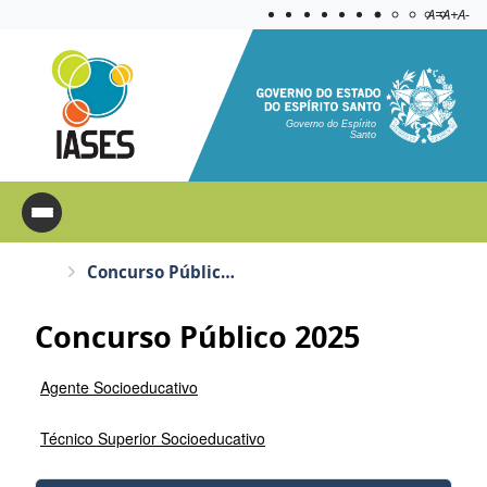
Acessibilida
Aplicar c
A=
A+
A-
Governo do Espírito
Santo
Concurso Público 2025
Concurso Público 2025
Agente Socioeducativo
Técnico Superior Socioeducativo