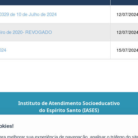
 0329 de 10 de Julho de 2024
12/07/202
Janeiro de 2020- REVOGADO
12/07/202
2024
15/07/202
Instituto de Atendimento Socioeducativo
do Espírito Santo (IASES)
Avenida Jerônimo Monteiro, 96, Ed. das
Repartições Públicas - Centro
CEP: 29010-002 - Vitória / ES
a melhorar sua experiência de navegação, analisar o tráfego do site