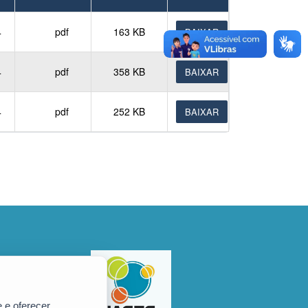
4
pdf
163 KB
BAIXAR
4
pdf
358 KB
BAIXAR
4
pdf
252 KB
BAIXAR
 e oferecer