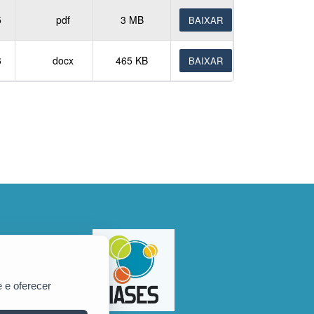
5
pdf
3 MB
BAIXAR
6
docx
465 KB
BAIXAR
 e oferecer