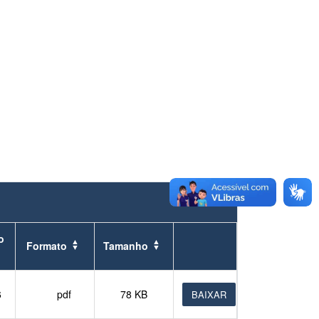
o
Formato
Tamanho
6
pdf
78 KB
BAIXAR