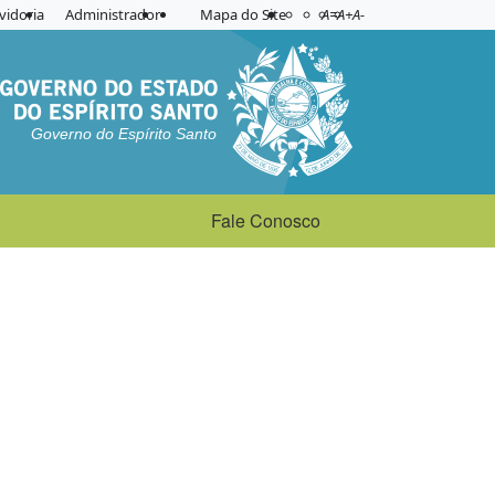
Acessibilidade
Aplicar contraste
vidoria
Administrador
Mapa do Site
A=
A+
A-
Governo do Espírito Santo
Fale Conosco