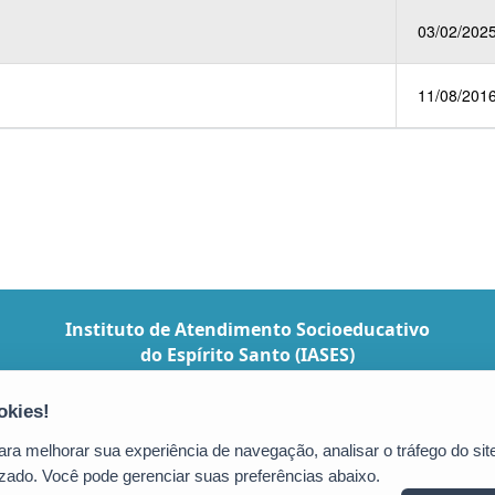
03/02/202
11/08/201
Instituto de Atendimento Socioeducativo
do Espírito Santo (IASES)
Avenida Jerônimo Monteiro, 96, Ed. das
Repartições Públicas - Centro
CEP: 29010-002 - Vitória / ES
a melhorar sua experiência de navegação, analisar o tráfego do site
Tel.: (27) 3636-5454 (RH)
zado. Você pode gerenciar suas preferências abaixo.