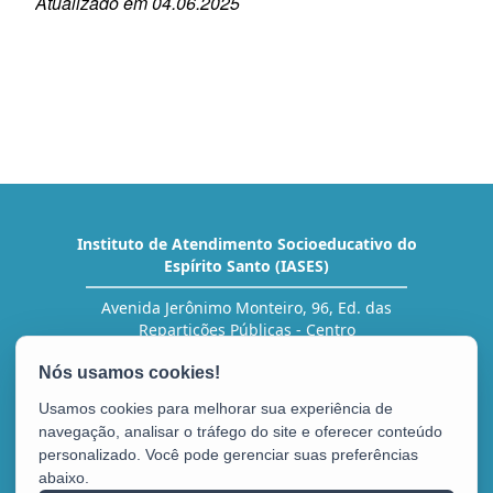
Atualizado em 04.06.2025
Instituto de Atendimento Socioeducativo do
Espírito Santo (IASES)
Avenida Jerônimo Monteiro, 96, Ed. das
Repartições Públicas - Centro
CEP: 29010-002 - Vitória / ES
Tel.: (27) 3636-5454 (RH)
Usamos cookies para melhorar sua experiência de
navegação, analisar o tráfego do site e oferecer conteúdo
personalizado. Você pode gerenciar suas preferências
abaixo.