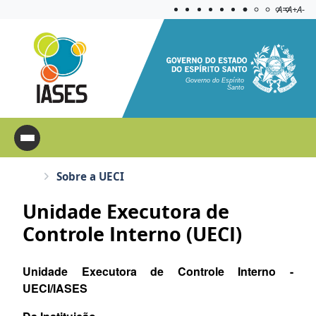
Acessibilida
Aplicar c
A=
A+
A-
Governo do Espírito
Santo
Sobre a UECI
Unidade Executora de
Controle Interno (UECI)
Unidade Executora de Controle Interno -
UECI/IASES