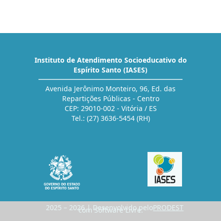
Instituto de Atendimento Socioeducativo do
Espírito Santo (IASES)
Avenida Jerônimo Monteiro, 96, Ed. das
Repartições Públicas - Centro
CEP: 29010-002 - Vitória / ES
Tel.: (27) 3636-5454 (RH)
2025 – 2026 | Desenvolvido pelo
PRODEST
com Software Livre.