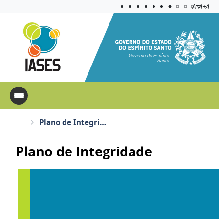
Acessibilida
Aplicar c
A=
A+
A-
Governo do Espírito
Santo
Plano de Integridade
Plano de Integridade