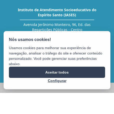
Instituto de Atendimento Socioeducativo do
Espírito Santo (IASES)
Avenida Jerônimo Monteiro, 96, Ed. das
Repartições Públicas - Centro
CEP: 29010-002 - Vitória / ES
Tel.: (27) 3636-5454 (RH)
Usamos cookies para melhorar sua experiência de
navegação, analisar o tráfego do site e oferecer conteúdo
personalizado. Você pode gerenciar suas preferências
abaixo.
Aceitar todos
Configurar
2025 – 2026 | Desenvolvido pelo
PRODEST
com Software Livre.