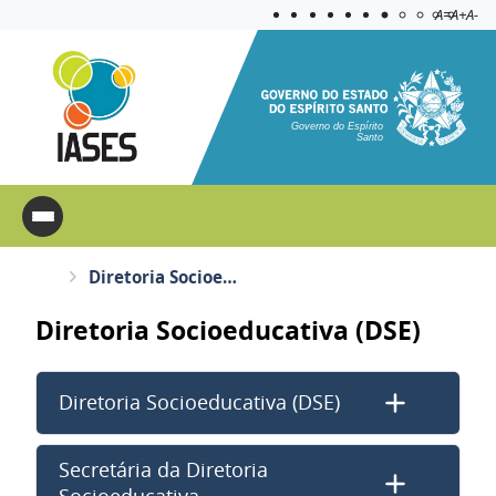
Acessibilida
Aplicar c
A=
A+
A-
Governo do Espírito
Santo
Diretoria Socioeducativa (DSE)
Diretoria Socioeducativa (DSE)
Diretoria Socioeducativa (DSE)
Secretária da Diretoria