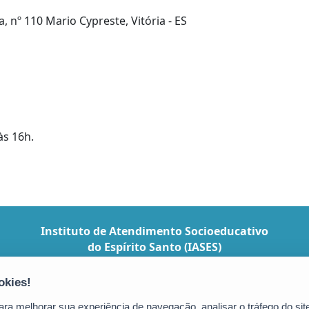
 nº 110 Mario Cypreste, Vitória - ES
às 16h.
Instituto de Atendimento Socioeducativo
do Espírito Santo (IASES)
Avenida Jerônimo Monteiro, 96, Ed. das
Repartições Públicas - Centro
CEP: 29010-002 - Vitória / ES
a melhorar sua experiência de navegação, analisar o tráfego do site