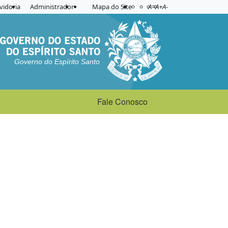
Acessibilidade
Aplicar contraste
vidoria
Administrador
Mapa do Site
A=
A+
A-
Governo do Espírito Santo
Fale Conosco