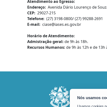
Atendimento ao Egresso:
Endereço
:
Avenida Dário Lourenço de Souza,
CEP
:
29027-215
Telefone
:
(27) 3198-0800/ (27) 99288-2691
E-mail
:
ciase@iases.es.gov.br
Horário de Atendimento:
Admistração geral:
de 9h às 18h.
Recursos Humanos:
de 9h às 12h e de 13h 
Usamos cookies par