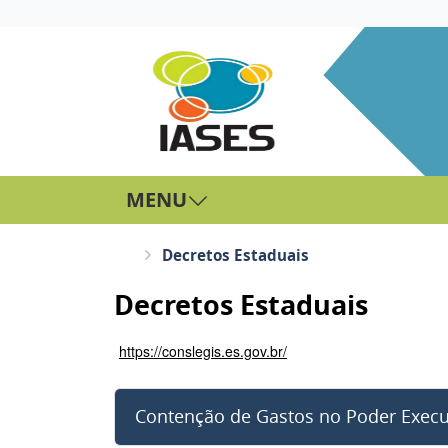
MENU
Decretos Estaduais
Decretos Estaduais
https://conslegis.es.gov.br/
Contenção de Gastos no Poder Execu