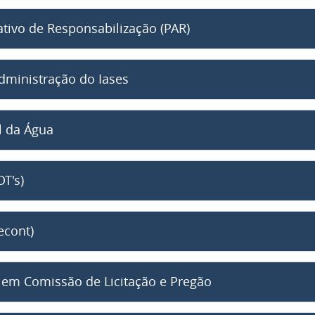
tivo de Responsabilização (PAR)
dministração do Iases
l da Água
T's)
econt)
o em Comissão de Licitação e Pregão