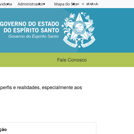
Acessibilidade
Aplicar contraste
vidoria
Administrador
Mapa do Site
A=
A+
A-
Governo do Espírito Santo
Fale Conosco
 perfis e realidades, especialmente aos
ção