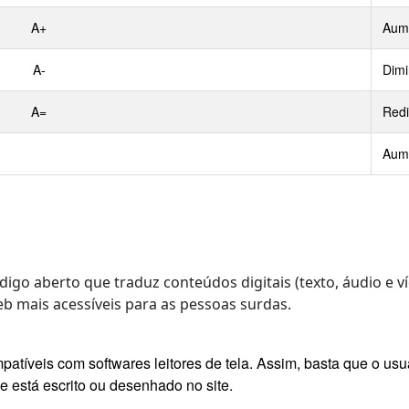
A+
Aume
A-
Dimi
A=
Redi
Aume
digo aberto que traduz conteúdos digitais (texto, áudio e 
b mais acessíveis para as pessoas surdas.
patíveis com softwares leitores de tela. Assim, basta que o us
e está escrito ou desenhado no site.