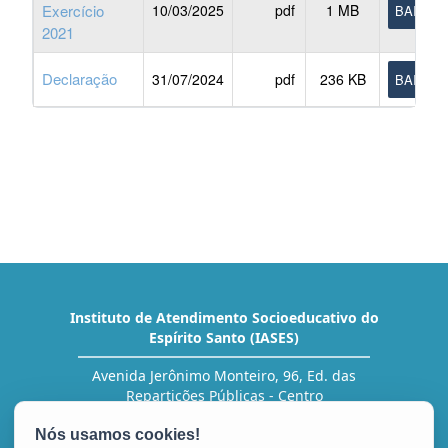
Exercício
10/03/2025
pdf
1 MB
BAIXAR
2021
Declaração
31/07/2024
pdf
236 KB
BAIXAR
Instituto de Atendimento Socioeducativo do
Espírito Santo (IASES)
Avenida Jerônimo Monteiro, 96, Ed. das
Repartições Públicas - Centro
CEP: 29010-002 - Vitória / ES
Tel.: (27) 3636-5454 (RH)