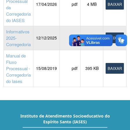
Processual
17/04/2026
pdf
4 MB
BAIXAR
da
Corregedoria
do IASES
Informativos
2025-
12/12/2025
pdf
178 KB
BAIXAR
Corregedoria
Manual de
Fluxo
Processual -
15/08/2019
pdf
395 KB
BAIXAR
Corregedoria
do Iases
Instituto de Atendimento Socioeducativo do
Espírito Santo (IASES)