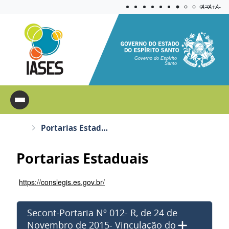
Acessibilida
Aplicar c
A=
A+
A-
Governo do Espírito
Santo
Portarias Estaduais
Portarias Estaduais
https://conslegis.es.gov.br/
Secont-Portaria Nº 012- R, de 24 de
Novembro de 2015- Vinculação do