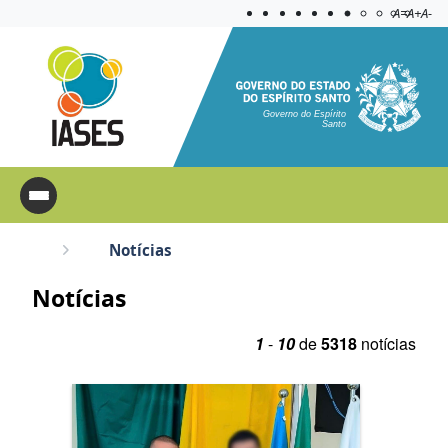
Acessibilida
Aplicar c
A=
A+
A-
Governo do Espírito
Santo
Notícias
Notícias
1
-
10
de
5318
notícias