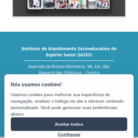
Instituto de Atendimento Socioeducativo do
Espírito Santo (IASES)
Avenida Jerônimo Monteiro, 96, Ed. das
Repartições Públicas - Centro
CEP: 29010-002 - Vitória / ES
Tel.: (27) 3636-5454 (RH)
Usamos cookies para melhorar sua experiência de
navegação, analisar o tráfego do site e oferecer conteúdo
personalizado. Você pode gerenciar suas preferências
abaixo.
Aceitar todos
Configurar