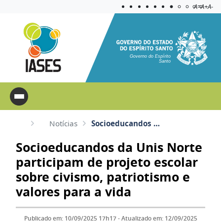
Acessibilida
Aplicar c
A=
A+
A-
Governo do Espírito
Santo
Notícias
Socioeducandos da Unis Norte participam de projeto escolar sobre civismo, patriotismo e valores para...
Socioeducandos da Unis Norte
participam de projeto escolar
sobre civismo, patriotismo e
valores para a vida
Publicado em: 10/09/2025 17h17 - Atualizado em: 12/09/2025