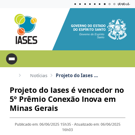
Acessibilida
Aplicar c
A=
A+
A-
Governo do Espírito
Santo
Notícias
Projeto do Iases é vencedor no 5º Prêmio Conexão Inova em Minas Gerais
Projeto do Iases é vencedor no
5º Prêmio Conexão Inova em
Minas Gerais
Publicado em: 06/06/2025 15h35 - Atualizado em: 06/06/2025
16h03