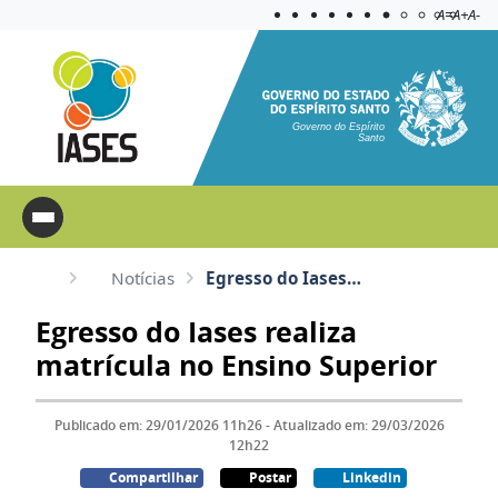
Acessibilida
Aplicar c
A=
A+
A-
Governo do Espírito
Santo
Notícias
Egresso do Iases realiza matrícula no Ensino Superior
Egresso do Iases realiza
matrícula no Ensino Superior
Publicado em: 29/01/2026 11h26 - Atualizado em: 29/03/2026
12h22
Compartilhar
Postar
Linkedin